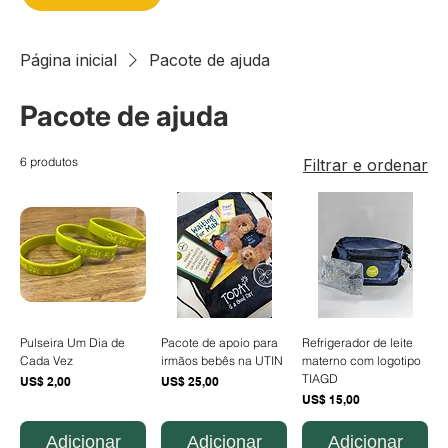
Página inicial
Pacote de ajuda
Pacote de ajuda
6 produtos
Filtrar e ordenar
Pulseira Um Dia de
Pacote de apoio para
Refrigerador de leite
Cada Vez
irmãos bebês na UTIN
materno com logotipo
TIAGD
Preço
Preço
US$ 2,00
US$ 25,00
Preço
US$ 15,00
Adicionar
Adicionar
Adicionar