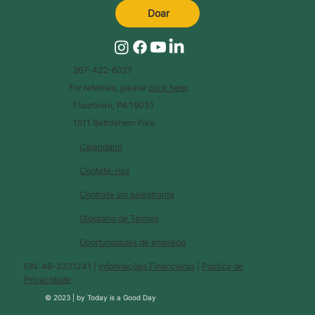
Doar
267-422-6027
For referrals, please
click here
.
Flourtown, PA 19031
1511 Bethlehem Pike
Calendário
Contate-nos
Contrate um palestrante
Glossário de Termos
Oportunidades de emprego
EIN: 46-3231241 |
Informações Financeiras
|
Política de
Privacidade
© 2023 |
by
Today is a Good Day