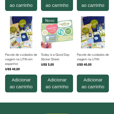
ao carrinho
ao carrinho
ao carrinho
Novo
Pacote de cuidados de
Today is a Good Day
Pacote de cuidados de
viagem na UTIN em
Sticker Sheet
viagem na UTIN
espanhol
Preço
Preço
US$ 3,00
US$ 40,00
Preço
US$ 40,00
Adicionar
Adicionar
Adicionar
ao carrinho
ao carrinho
ao carrinho