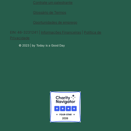
Contrate um palestrante
Glossário de Termos
Oportunidades de emprego
EIN: 46-3231241 |
Informações Financeiras
|
Política de
Privacidade
© 2023 |
by
Today is a Good Day