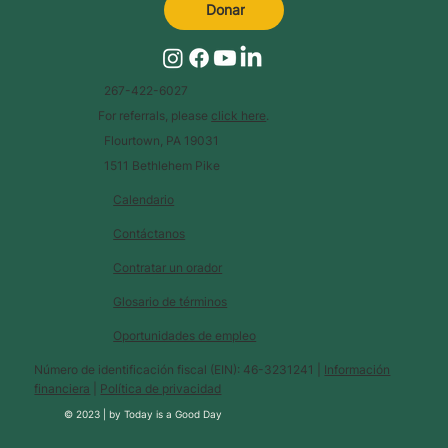
Donar
267-422-6027
For referrals, please
click here
.
Flourtown, PA 19031
1511 Bethlehem Pike
Calendario
Contáctanos
Contratar un orador
Glosario de términos
Oportunidades de empleo
Número de identificación fiscal (EIN): 46-3231241 |
Información
financiera
|
Política de privacidad
© 2023 |
by
Today is a Good Day