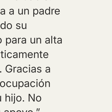
ta a un padre
ado su
 para un alta
cticamente
. Gracias a
reocupación
 hijo. No