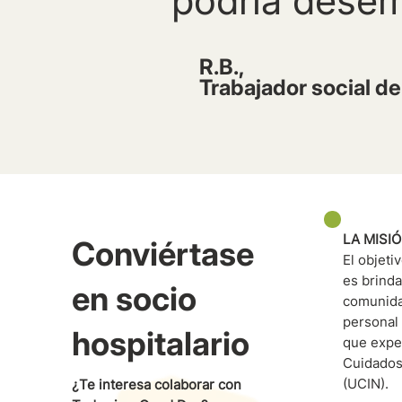
podría desem
R.B.,
Trabajador social de
LA MISI
Conviértase
El objeti
es brinda
en socio
comunida
personal 
hospitalario
que expe
Cuidados
(UCIN).
¿Te interesa colaborar con