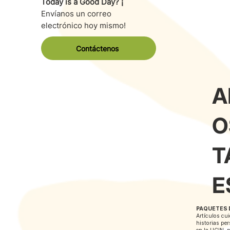
Today is a Good Day? ¡
Envíanos un correo
electrónico hoy mismo!
Contáctenos
A
O
T
E
PAQUETES 
Artículos cu
historias pe