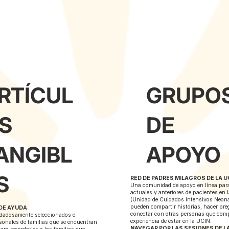
RTÍCUL
GRUPO
S
DE
ANGIBL
APOYO
S
RED DE PADRES MILAGROS DE LA U
Una comunidad de apoyo en línea par
actuales y anteriores de pacientes en 
(Unidad de Cuidados Intensivos Neona
pueden compartir historias, hacer pr
DE AYUDA
conectar con otras personas que com
idadosamente seleccionados e
experiencia de estar en la UCIN.
rsonales de familias que se encuentran
NAVEGAR POR LAS SESIONES DE LA