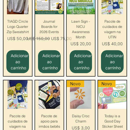
TIAGD Circle
Journal
Lawn Sign -
Pacote de
Logo Quarter
Boards for
NICU
cuidados de
Zip Sweatshirt
2026 Events
Awareness
viagem na
Month
UTIN
Preço
Preço normal
Preço promocional
US$ 50,00
US$ 150,00
US$ 75,00
Preço
Preço
US$ 20,00
US$ 40,00
Adicionar
Adicionar
Adicionar
Adicionar
ao
ao
ao
ao
carrinho
carrinho
carrinho
carrinho
Novo
Novo
Pacote de
Pacote de
Daisy Croc
Today is a
cuidados de
apoio para
Charm
Good Day
viagem na
irmãos bebês
Sticker Sheet
Preço
US$ 3,00