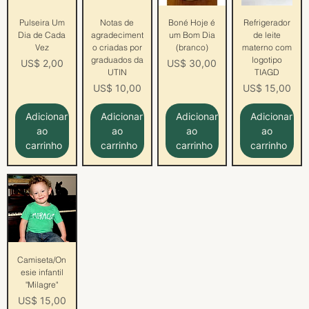
Pulseira Um
Notas de
Boné Hoje é
Refrigerador
Dia de Cada
agradeciment
um Bom Dia
de leite
Vez
o criadas por
(branco)
materno com
graduados da
logotipo
Preço
Preço
US$ 2,00
US$ 30,00
UTIN
TIAGD
Preço
Preço
US$ 10,00
US$ 15,00
Adicionar
Adicionar
Adicionar
Adicionar
ao
ao
ao
ao
carrinho
carrinho
carrinho
carrinho
Camiseta/On
esie infantil
"Milagre"
Preço
US$ 15,00