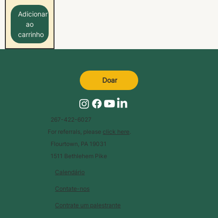
Adicionar
ao
carrinho
Doar
267-422-6027
For referrals, please
click here
.
Flourtown, PA 19031
1511 Bethlehem Pike
Calendário
Contate-nos
Contrate um palestrante