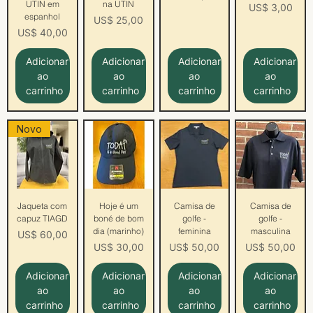
UTIN em
na UTIN
Preço
US$ 3,00
espanhol
Preço
US$ 25,00
Preço
US$ 40,00
Adicionar
Adicionar
Adicionar
Adicionar
ao
ao
ao
ao
carrinho
carrinho
carrinho
carrinho
Novo
Jaqueta com
Hoje é um
Camisa de
Camisa de
capuz TIAGD
boné de bom
golfe -
golfe -
dia (marinho)
feminina
masculina
Preço
US$ 60,00
Preço
Preço
Preço
US$ 30,00
US$ 50,00
US$ 50,00
Adicionar
Adicionar
Adicionar
Adicionar
ao
ao
ao
ao
carrinho
carrinho
carrinho
carrinho