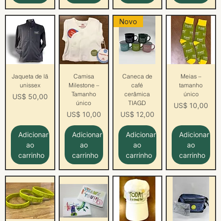
Novo
Jaqueta de lã
Camisa
Caneca de
Meias –
unissex
Milestone –
café
tamanho
Tamanho
cerâmica
único
Preço
US$ 50,00
único
TIAGD
Preço
US$ 10,00
Preço
Preço
US$ 10,00
US$ 12,00
Adicionar
Adicionar
Adicionar
Adicionar
ao
ao
ao
ao
carrinho
carrinho
carrinho
carrinho