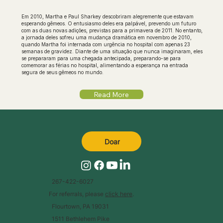
Em 2010, Martha e Paul Sharkey descobriram alegremente que estavam
esperando gêmeos. O entusiasmo deles era palpável, prevendo um futuro
com as duas novas adições, previstas para a primavera de 2011. No entanto,
a jornada deles sofreu uma mudança dramática em novembro de 2010,
quando Martha foi internada com urgência no hospital com apenas 23
semanas de gravidez. Diante de uma situação que nunca imaginaram, eles
se prepararam para uma chegada antecipada, preparando-se para
comemorar as férias no hospital, alimentando a esperança na entrada
segura de seus gêmeos no mundo.
Read More
Doar
267-422-6027
For referrals, please
click here
.
Flourtown, PA 19031
1511 Bethlehem Pike