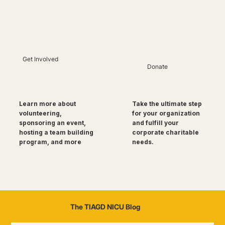
Get Involved
Donate
Take the ultimate step
Learn more about
for your organization
volunteering,
and fulfill your
sponsoring an event,
corporate charitable
hosting a team building
needs.
program, and more
The TIAGD NICU Blog