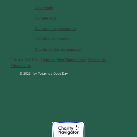
Calendário
Contate-nos
Contrate um palestrante
Glossário de Termos
Oportunidades de emprego
EIN: 46-3231241 |
Informações Financeiras
|
Política de
Privacidade
© 2023 |
by
Today is a Good Day