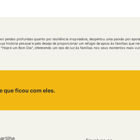
por perdas profundas quanto por resiliência inspiradora, despertou uma paixão por apo
a história pessoal e pelo desejo de proporcionar um refúgio de apoio às famílias que nav
e “Hoje é um Bom Dia”, oferecendo um raio de luz às famílias nos seus momentos mais vul
e que ficou com eles.
artilhe