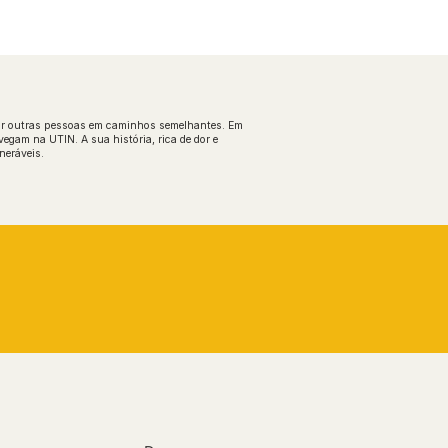
iar outras pessoas em caminhos semelhantes. Em
egam na UTIN. A sua história, rica de dor e
neráveis.