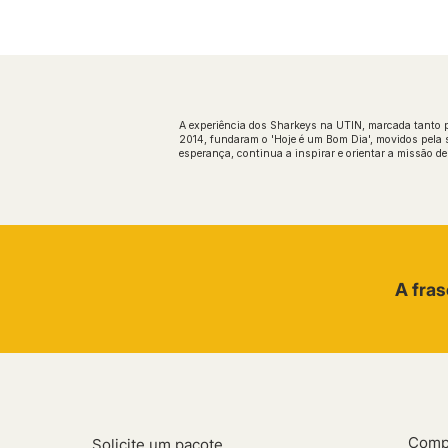
A experiência dos Sharkeys na UTIN, marcada tanto 
2014, fundaram o 'Hoje é um Bom Dia', movidos pela su
esperança, continua a inspirar e orientar a missão d
A fras
Comp
Solicite um pacote