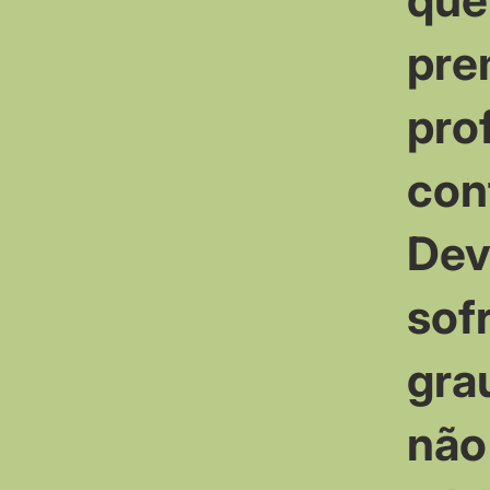
pre
pro
cont
Dev
sof
gra
não