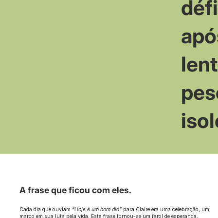
défi
apó
len
pes
iso
A frase que ficou com eles.
Cada dia que ouviam
“Hoje é um bom dia”
para Claire era uma celebração, um
marco em sua luta pela vida. Esta frase tornou-se um farol de esperança,