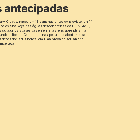
 antecipadas
ary Gladys, nasceram 16 semanas antes do previsto, em 14
do os Sharkeys nas águas desconhecidas da UTIN. Aqui,
s sussurros suaves das enfermeiras, eles aprenderam a
mundo delicado. Cada toque nas pequenas aberturas da
os dedos dos seus bebés, era uma prova do seu amor e
incerteza.