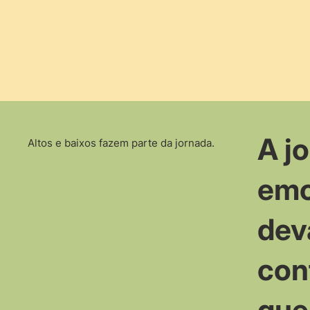
A j
Altos e baixos fazem parte da jornada.
emo
dev
con
que