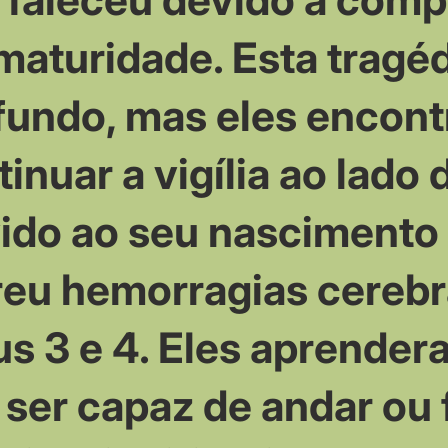
maturidade. Esta tragéd
fundo, mas eles encont
inuar a vigília ao lado d
ido ao seu nascimento 
reu hemorragias cerebra
us 3 e 4. Eles aprender
 ser capaz de andar ou f