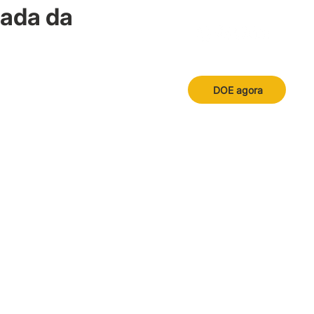
nada da
DOE agora