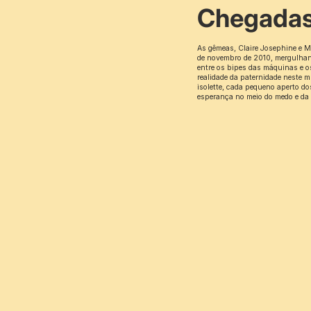
Chegadas
As gêmeas, Claire Josephine e M
de novembro de 2010, mergulhan
entre os bipes das máquinas e o
realidade da paternidade neste 
isolette, cada pequeno aperto d
esperança no meio do medo e da 