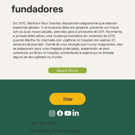
fundadores
Em 2010, Martha e Paul Sharkey descobriram alegremente que estavam
esperando gêmeos. O entusiasmo deles era palpável, prevendo um futuro
com as duas novas adições, previstas para a primavera de 2011. No entanto,
a jornada deles sofreu uma mudança dramática em novembro de 2010,
quando Martha foi internada com urgência no hospital com apenas 23
semanas de gravidez. Diante de uma situação que nunca imaginaram, eles
se prepararam para uma chegada antecipada, preparando-se para
comemorar as férias no hospital, alimentando a esperança na entrada
segura de seus gêmeos no mundo.
Read More
Doar
267-422-6027
For referrals, please
click here
.