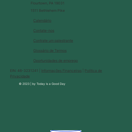
Flourtown, PA 19031
1511 Bethlehem Pike
Calendário
Contate-nos
Contrate um palestrante
Glossário de Termos
Oportunidades de emprego
EIN: 46-3231241 |
Informações Financeiras
|
Política de
Privacidade
© 2023 |
by
Today is a Good Day