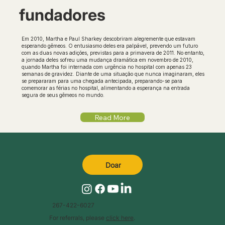
fundadores
Em 2010, Martha e Paul Sharkey descobriram alegremente que estavam
esperando gêmeos. O entusiasmo deles era palpável, prevendo um futuro
com as duas novas adições, previstas para a primavera de 2011. No entanto,
a jornada deles sofreu uma mudança dramática em novembro de 2010,
quando Martha foi internada com urgência no hospital com apenas 23
semanas de gravidez. Diante de uma situação que nunca imaginaram, eles
se prepararam para uma chegada antecipada, preparando-se para
comemorar as férias no hospital, alimentando a esperança na entrada
segura de seus gêmeos no mundo.
Read More
Doar
267-422-6027
For referrals, please
click here
.