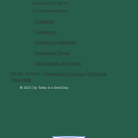
Flourtown, PA 19031
1511 Bethlehem Pike
Calendário
Contate-nos
Contrate um palestrante
Glossário de Termos
Oportunidades de emprego
EIN: 46-3231241 |
Informações Financeiras
|
Política de
Privacidade
© 2023 |
by
Today is a Good Day