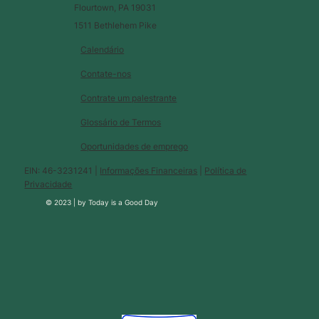
Flourtown, PA 19031
1511 Bethlehem Pike
Calendário
Contate-nos
Contrate um palestrante
Glossário de Termos
Oportunidades de emprego
EIN: 46-3231241 |
Informações Financeiras
|
Política de
Privacidade
© 2023 |
by
Today is a Good Day