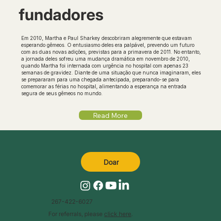
fundadores
Em 2010, Martha e Paul Sharkey descobriram alegremente que estavam
esperando gêmeos. O entusiasmo deles era palpável, prevendo um futuro
com as duas novas adições, previstas para a primavera de 2011. No entanto,
a jornada deles sofreu uma mudança dramática em novembro de 2010,
quando Martha foi internada com urgência no hospital com apenas 23
semanas de gravidez. Diante de uma situação que nunca imaginaram, eles
se prepararam para uma chegada antecipada, preparando-se para
comemorar as férias no hospital, alimentando a esperança na entrada
segura de seus gêmeos no mundo.
Read More
Doar
267-422-6027
For referrals, please
click here
.