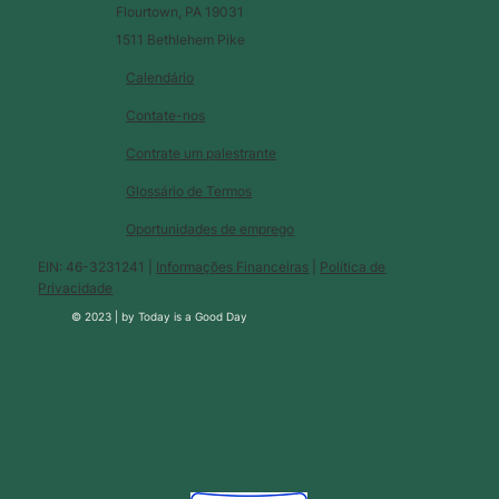
Flourtown, PA 19031
1511 Bethlehem Pike
Calendário
Contate-nos
Contrate um palestrante
Glossário de Termos
Oportunidades de emprego
EIN: 46-3231241 |
Informações Financeiras
|
Política de
Privacidade
© 2023 |
by
Today is a Good Day