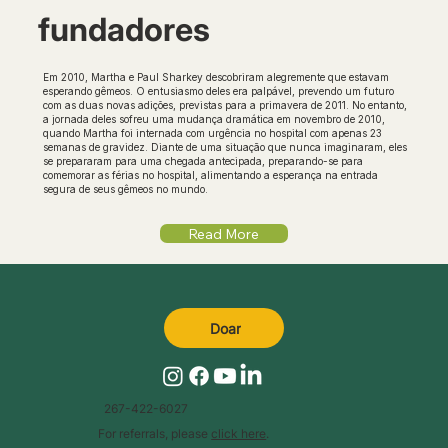
fundadores
Em 2010, Martha e Paul Sharkey descobriram alegremente que estavam
esperando gêmeos. O entusiasmo deles era palpável, prevendo um futuro
com as duas novas adições, previstas para a primavera de 2011. No entanto,
a jornada deles sofreu uma mudança dramática em novembro de 2010,
quando Martha foi internada com urgência no hospital com apenas 23
semanas de gravidez. Diante de uma situação que nunca imaginaram, eles
se prepararam para uma chegada antecipada, preparando-se para
comemorar as férias no hospital, alimentando a esperança na entrada
segura de seus gêmeos no mundo.
Read More
Doar
267-422-6027
For referrals, please
click here
.