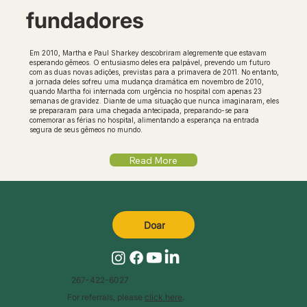
fundadores
Em 2010, Martha e Paul Sharkey descobriram alegremente que estavam
esperando gêmeos. O entusiasmo deles era palpável, prevendo um futuro
com as duas novas adições, previstas para a primavera de 2011. No entanto,
a jornada deles sofreu uma mudança dramática em novembro de 2010,
quando Martha foi internada com urgência no hospital com apenas 23
semanas de gravidez. Diante de uma situação que nunca imaginaram, eles
se prepararam para uma chegada antecipada, preparando-se para
comemorar as férias no hospital, alimentando a esperança na entrada
segura de seus gêmeos no mundo.
Read More
Doar
267-422-6027
For referrals, please
click here
.