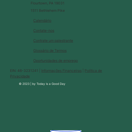
Flourtown, PA 19031
1511 Bethlehem Pike
Calendário
Contate-nos
Contrate um palestrante
Glossário de Termos
Oportunidades de emprego
EIN: 46-3231241 |
Informações Financeiras
|
Política de
Privacidade
© 2023 |
by
Today is a Good Day