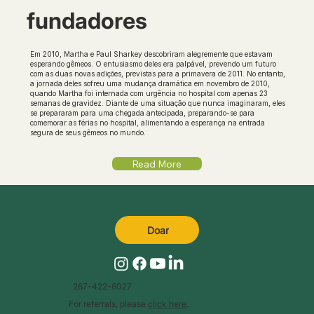
fundadores
Em 2010, Martha e Paul Sharkey descobriram alegremente que estavam
esperando gêmeos. O entusiasmo deles era palpável, prevendo um futuro
com as duas novas adições, previstas para a primavera de 2011. No entanto,
a jornada deles sofreu uma mudança dramática em novembro de 2010,
quando Martha foi internada com urgência no hospital com apenas 23
semanas de gravidez. Diante de uma situação que nunca imaginaram, eles
se prepararam para uma chegada antecipada, preparando-se para
comemorar as férias no hospital, alimentando a esperança na entrada
segura de seus gêmeos no mundo.
Read More
Doar
267-422-6027
For referrals, please
click here
.