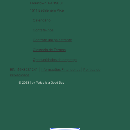
Flourtown, PA 19031
1511 Bethlehem Pike
Calendário
Contate-nos
Contrate um palestrante
Glossário de Termos
Oportunidades de emprego
EIN: 46-3231241 |
Informações Financeiras
|
Política de
Privacidade
© 2023 |
by
Today is a Good Day