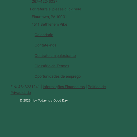
267-422-6027
For referrals, please
click here
.
Flourtown, PA 19031
1511 Bethlehem Pike
Calendário
Contate-nos
Contrate um palestrante
Glossário de Termos
Oportunidades de emprego
EIN: 46-3231241 |
Informações Financeiras
|
Política de
Privacidade
© 2023 |
by
Today is a Good Day