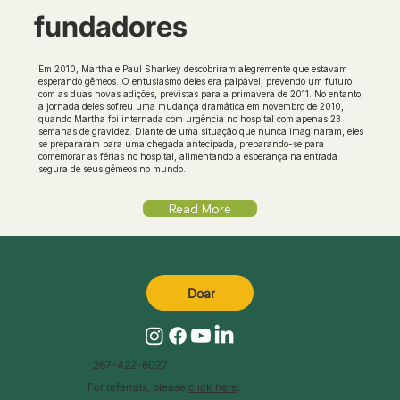
fundadores
Em 2010, Martha e Paul Sharkey descobriram alegremente que estavam
esperando gêmeos. O entusiasmo deles era palpável, prevendo um futuro
com as duas novas adições, previstas para a primavera de 2011. No entanto,
a jornada deles sofreu uma mudança dramática em novembro de 2010,
quando Martha foi internada com urgência no hospital com apenas 23
semanas de gravidez. Diante de uma situação que nunca imaginaram, eles
se prepararam para uma chegada antecipada, preparando-se para
comemorar as férias no hospital, alimentando a esperança na entrada
segura de seus gêmeos no mundo.
Read More
Doar
267-422-6027
For referrals, please
click here
.