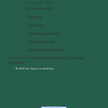
Flourtown, PA 19031
1511 Bethlehem Pike
Calendário
Contate-nos
Contrate um palestrante
Glossário de Termos
Oportunidades de emprego
EIN: 46-3231241 |
Informações Financeiras
|
Política de
Privacidade
© 2023 |
by
Today is a Good Day