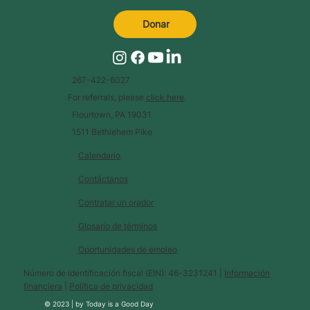
Donar
267-422-6027
For referrals, please
click here
.
Flourtown, PA 19031
1511 Bethlehem Pike
Calendario
Contáctanos
Contratar un orador
Glosario de términos
Oportunidades de empleo
Número de identificación fiscal (EIN): 46-3231241 |
Información
financiera
|
Política de privacidad
© 2023 |
by
Today is a Good Day