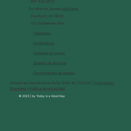
267-422-6027
For referrals, please
click here
.
Flourtown, PA 19031
1511 Bethlehem Pike
Calendario
Contáctanos
Contratar un orador
Glosario de términos
Oportunidades de empleo
Número de identificación fiscal (EIN): 46-3231241 |
Información
financiera
|
Política de privacidad
© 2023 |
by
Today is a Good Day