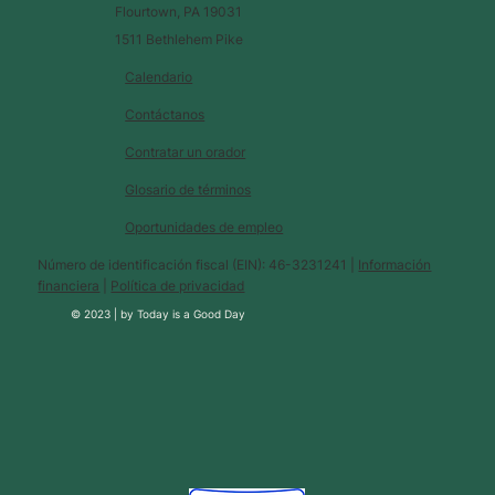
Flourtown, PA 19031
1511 Bethlehem Pike
Calendario
Contáctanos
Contratar un orador
Glosario de términos
Oportunidades de empleo
Número de identificación fiscal (EIN): 46-3231241 |
Información
financiera
|
Política de privacidad
© 2023 |
by
Today is a Good Day