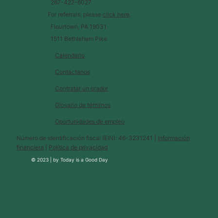
267-422-6027
For referrals, please
click here
.
Flourtown, PA 19031
1511 Bethlehem Pike
Calendario
Contáctanos
Contratar un orador
Glosario de términos
Oportunidades de empleo
Número de identificación fiscal (EIN): 46-3231241 |
Información
financiera
|
Política de privacidad
© 2023 |
by
Today is a Good Day