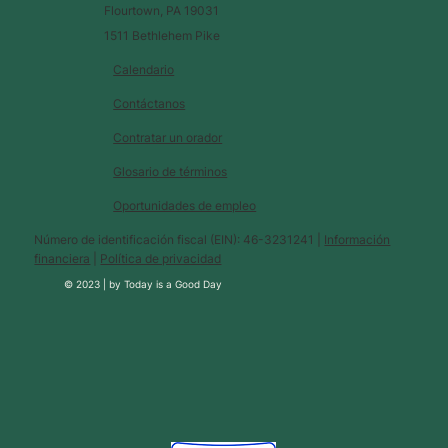
Flourtown, PA 19031
1511 Bethlehem Pike
Calendario
Contáctanos
Contratar un orador
Glosario de términos
Oportunidades de empleo
Número de identificación fiscal (EIN): 46-3231241 |
Información
financiera
|
Política de privacidad
© 2023 |
by
Today is a Good Day