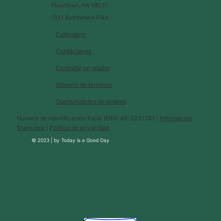
Flourtown, PA 19031
1511 Bethlehem Pike
Calendario
Contáctanos
Contratar un orador
Glosario de términos
Oportunidades de empleo
Número de identificación fiscal (EIN): 46-3231241 |
Información
financiera
|
Política de privacidad
© 2023 |
by
Today is a Good Day