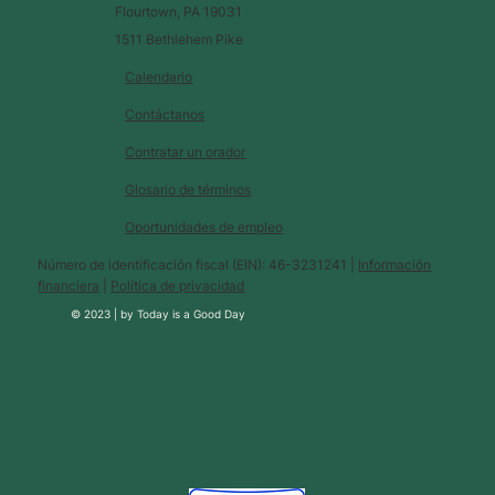
Flourtown, PA 19031
1511 Bethlehem Pike
Calendario
Contáctanos
Contratar un orador
Glosario de términos
Oportunidades de empleo
Número de identificación fiscal (EIN): 46-3231241 |
Información
financiera
|
Política de privacidad
© 2023 |
by
Today is a Good Day