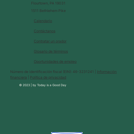
Flourtown, PA 19031
1511 Bethlehem Pike
Calendario
Contáctanos
Contratar un orador
Glosario de términos
Oportunidades de empleo
Número de identificación fiscal (EIN): 46-3231241 |
Información
financiera
|
Política de privacidad
© 2023 |
by
Today is a Good Day