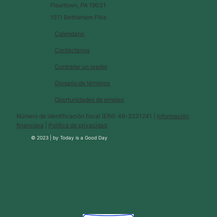
Flourtown, PA 19031
1511 Bethlehem Pike
Calendario
Contáctanos
Contratar un orador
Glosario de términos
Oportunidades de empleo
Número de identificación fiscal (EIN): 46-3231241 |
Información
financiera
|
Política de privacidad
© 2023 |
by
Today is a Good Day