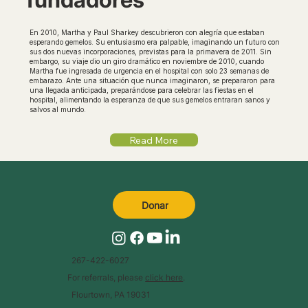
En 2010, Martha y Paul Sharkey descubrieron con alegría que estaban
esperando gemelos. Su entusiasmo era palpable, imaginando un futuro con
sus dos nuevas incorporaciones, previstas para la primavera de 2011. Sin
embargo, su viaje dio un giro dramático en noviembre de 2010, cuando
Martha fue ingresada de urgencia en el hospital con solo 23 semanas de
embarazo. Ante una situación que nunca imaginaron, se prepararon para
una llegada anticipada, preparándose para celebrar las fiestas en el
hospital, alimentando la esperanza de que sus gemelos entraran sanos y
salvos al mundo.
Read More
Donar
267-422-6027
For referrals, please
click here
.
Flourtown, PA 19031