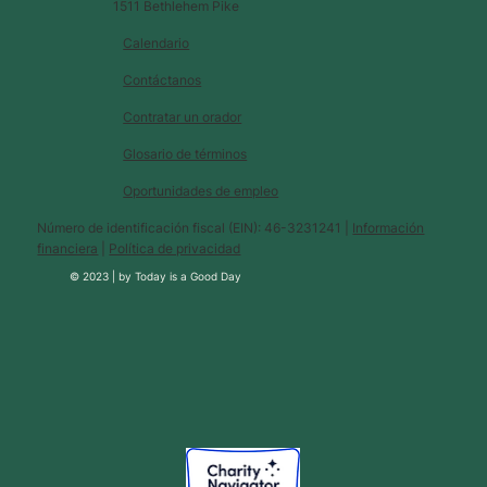
1511 Bethlehem Pike
Calendario
Contáctanos
Contratar un orador
Glosario de términos
Oportunidades de empleo
Número de identificación fiscal (EIN): 46-3231241 |
Información
financiera
|
Política de privacidad
© 2023 |
by
Today is a Good Day