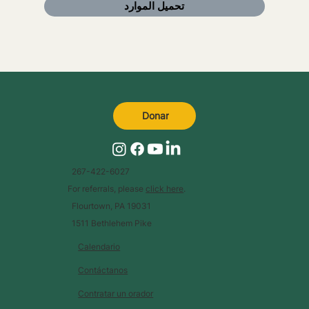
تحميل الموارد
Donar
Donar
267-422-6027
For referrals, please
click here
.
267-422-6027
Flourtown, PA 19031
For referrals, please
click
1511 Bethlehem Pike
here
1511 Bethlehem Pike
Calendario
Flourtown, PA 19031
Contáctanos
© 2023 |
by
Today is a Good Day
Contratar un orador