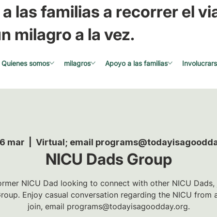
a las familias a recorrer el via
n milagro a la vez.
Quienes somos
milagros
Apoyo a las familias
Involucrar
26 mar
  |  
Virtual; email programs@todayisagoodda
NICU Dads Group
 former NICU Dad looking to connect with other NICU Dads, jo
oup. Enjoy casual conversation regarding the NICU from a
join, email programs@todayisagoodday.org.