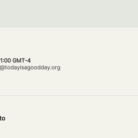
21:00 GMT-4
ms@todayisagoodday.org
to