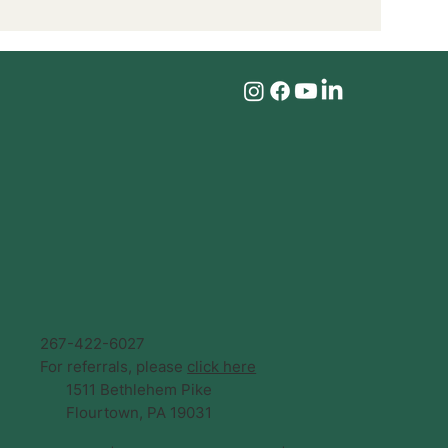
267-422-6027
For referrals, please
click here
1511 Bethlehem Pike
Flourtown, PA 19031