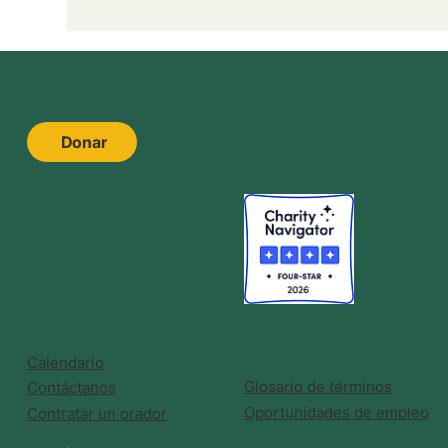
Donar
Calendario
Glosario de términos
Contáctanos
Oportunidades de empleo
Contratar un orador