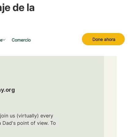
je de la
Done ahora
se
Comercio
y.org
in us (virtually) every
 Dad's point of view. To