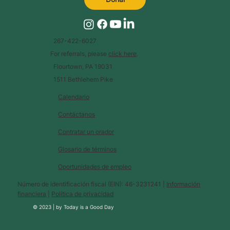
267-422-6027
For referrals, please
click here
.
Flourtown, PA 19031
1511 Bethlehem Pike
Calendario
Contáctanos
Contratar un orador
Glosario de términos
Oportunidades de empleo
Número de identificación fiscal (EIN): 46-3231241 |
Información
financiera
|
Política de privacidad
© 2023 |
by
Today is a Good Day