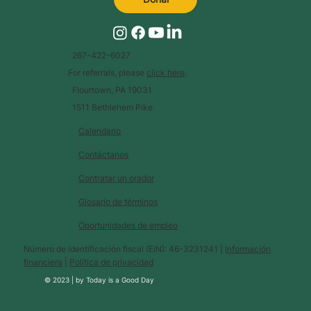
267-422-6027
For referrals, please
click here
.
Flourtown, PA 19031
1511 Bethlehem Pike
Calendario
Contáctanos
Contratar un orador
Glosario de términos
Oportunidades de empleo
Número de identificación fiscal (EIN): 46-3231241 |
Información
financiera
|
Política de privacidad
© 2023 |
by
Today is a Good Day