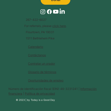
267-422-6027
For referrals, please
click here
.
Flourtown, PA 19031
1511 Bethlehem Pike
Calendario
Contáctanos
Contratar un orador
Glosario de términos
Oportunidades de empleo
Número de identificación fiscal (EIN): 46-3231241 |
Información
financiera
|
Política de privacidad
© 2023 |
by
Today is a Good Day