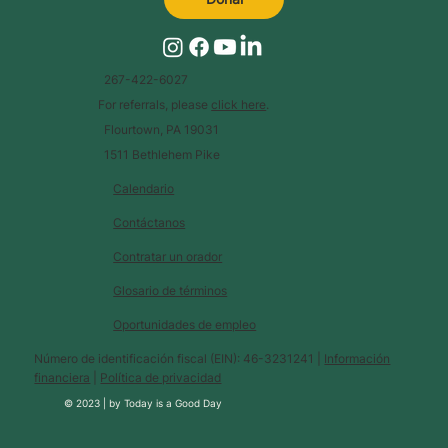
267-422-6027
For referrals, please
click here
.
Flourtown, PA 19031
1511 Bethlehem Pike
Calendario
Contáctanos
Contratar un orador
Glosario de términos
Oportunidades de empleo
Número de identificación fiscal (EIN): 46-3231241 |
Información
financiera
|
Política de privacidad
© 2023 |
by
Today is a Good Day