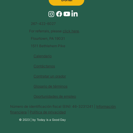
267-422-6027
For referrals, please
click here
.
Flourtown, PA 19031
1511 Bethlehem Pike
Calendario
Contáctanos
Contratar un orador
Glosario de términos
Oportunidades de empleo
Número de identificación fiscal (EIN): 46-3231241 |
Información
financiera
|
Política de privacidad
© 2023 |
by
Today is a Good Day