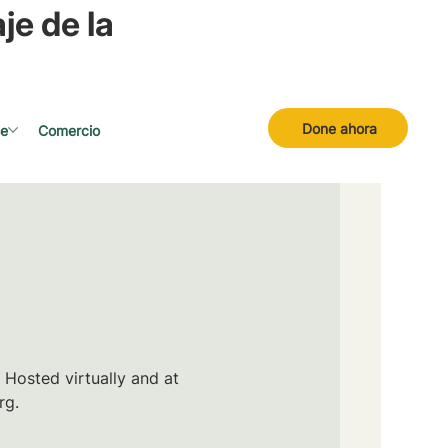
je de la
Done ahora
se
Comercio
 Hosted virtually and at
rg.