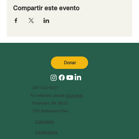
Compartir este evento
Donar
267-422-6027
For referrals, please
click here
.
Flourtown, PA 19031
1511 Bethlehem Pike
Calendario
Contáctanos