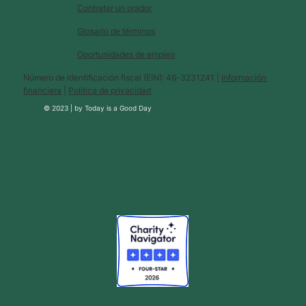
Contratar un orador
Glosario de términos
Oportunidades de empleo
Número de identificación fiscal (EIN): 46-3231241 |
Información
financiera
|
Política de privacidad
© 2023 |
by
Today is a Good Day