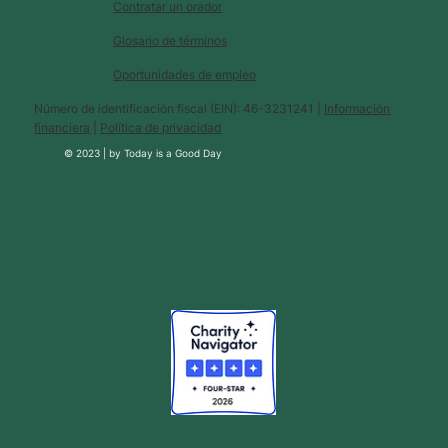
Contratar un orador
Glosario de términos
Oportunidades de empleo
Número de identificación fiscal (EIN): 46-3231241 |
Información
financiera
|
Política de privacidad
© 2023 |
by
Today is a Good Day