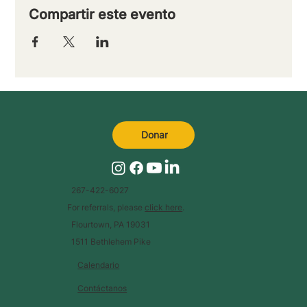
Compartir este evento
Donar
267-422-6027
For referrals, please
click here
.
Flourtown, PA 19031
1511 Bethlehem Pike
Calendario
Contáctanos