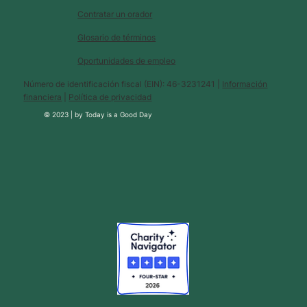
Contratar un orador
Glosario de términos
Oportunidades de empleo
Número de identificación fiscal (EIN): 46-3231241 |
Información
financiera
|
Política de privacidad
© 2023 |
by
Today is a Good Day