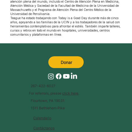
atención plena del mundo, incluido el Centro de Atención Plena en Medicina,
Atención Médica y Sociedad de la Facultad de Medicina de la Universidad de
Massachusetts y el Programa de Atención Plena del Centro Médico de la
Universidad de Pensilvania.
Teague ha estado trabajando con Today is a Good Day durante más de cinco
años, apoyando a las familias de la UCIN y a los trabajadores de la salud con
herramientas contemplativas para afrontar el estrés. También imparte talleres,
cursos y retiros en todo el mundo en hospitales, universidades, centros
comunitarios y plataformas en línea.
Donar
267-422-6027
For referrals, please
click here
.
Flourtown, PA 19031
1511 Bethlehem Pike
Calendario
Contáctanos