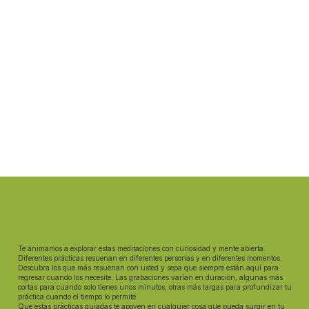
Te animamos a explorar estas meditaciones con curiosidad y mente abierta.
Diferentes prácticas resuenan en diferentes personas y en diferentes momentos.
Descubra los que más resuenan con usted y sepa que siempre están aquí para
regresar cuando los necesite. Las grabaciones varían en duración, algunas más
cortas para cuando solo tienes unos minutos, otras más largas para profundizar tu
práctica cuando el tiempo lo permite.
Que estas prácticas guiadas te apoyen en cualquier cosa que pueda surgir en tu