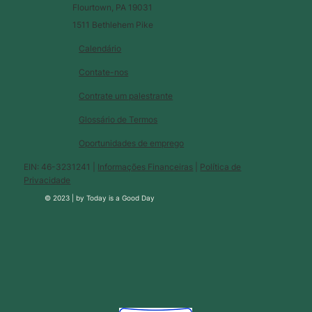
Flourtown, PA 19031
1511 Bethlehem Pike
Calendário
Contate-nos
Contrate um palestrante
Glossário de Termos
Oportunidades de emprego
EIN: 46-3231241 |
Informações Financeiras
|
Política de
Privacidade
© 2023 |
by
Today is a Good Day