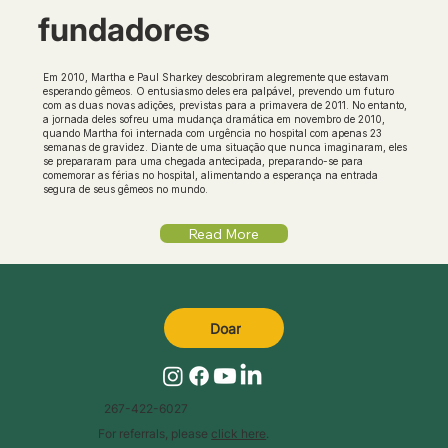
fundadores
Em 2010, Martha e Paul Sharkey descobriram alegremente que estavam
esperando gêmeos. O entusiasmo deles era palpável, prevendo um futuro
com as duas novas adições, previstas para a primavera de 2011. No entanto,
a jornada deles sofreu uma mudança dramática em novembro de 2010,
quando Martha foi internada com urgência no hospital com apenas 23
semanas de gravidez. Diante de uma situação que nunca imaginaram, eles
se prepararam para uma chegada antecipada, preparando-se para
comemorar as férias no hospital, alimentando a esperança na entrada
segura de seus gêmeos no mundo.
Read More
Doar
267-422-6027
For referrals, please
click here
.