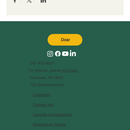
Doar
267-422-6027
For referrals, please
click here
.
Flourtown, PA 19031
1511 Bethlehem Pike
Calendário
Contate-nos
Contrate um palestrante
Glossário de Termos