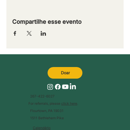
Compartilhe esse evento
Doar
267-422-6027
For referrals, please
click here
.
Flourtown, PA 19031
1511 Bethlehem Pike
Calendário