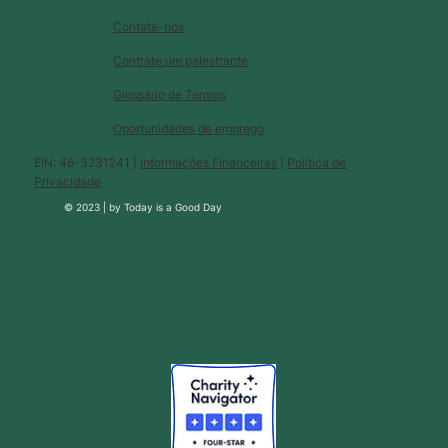
Contate-nos
Contrate um palestrante
Glossário de Termos
Oportunidades de emprego
EIN: 46-3231241 |
Informações Financeiras
|
Política de
Privacidade
© 2023 |
by
Today is a Good Day