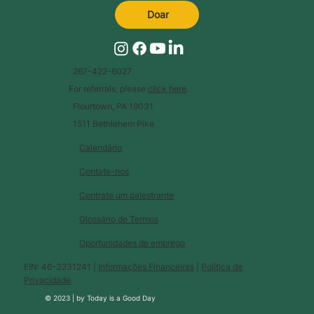
Doar
267-422-6027
For referrals, please
click here
.
Flourtown, PA 19031
1511 Bethlehem Pike
Calendário
Contate-nos
Contrate um palestrante
Glossário de Termos
Oportunidades de emprego
EIN: 46-3231241 |
Informações Financeiras
|
Política de
Privacidade
© 2023 |
by
Today is a Good Day