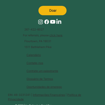
Doar
267-422-6027
For referrals, please
click here
.
Flourtown, PA 19031
1511 Bethlehem Pike
Calendário
Contate-nos
Contrate um palestrante
Glossário de Termos
Oportunidades de emprego
EIN: 46-3231241 |
Informações Financeiras
|
Política de
Privacidade