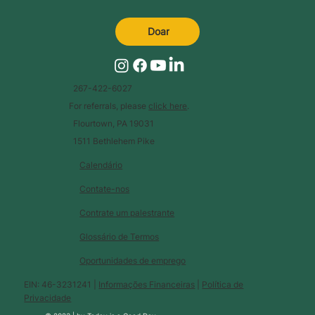
Doar
267-422-6027
For referrals, please
click here
.
Flourtown, PA 19031
1511 Bethlehem Pike
Calendário
Contate-nos
Contrate um palestrante
Glossário de Termos
Oportunidades de emprego
EIN: 46-3231241 |
Informações Financeiras
|
Política de
Privacidade