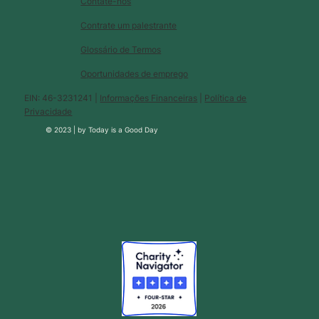
Contate-nos
Contrate um palestrante
Glossário de Termos
Oportunidades de emprego
EIN: 46-3231241 |
Informações Financeiras
|
Política de
Privacidade
© 2023 |
by
Today is a Good Day