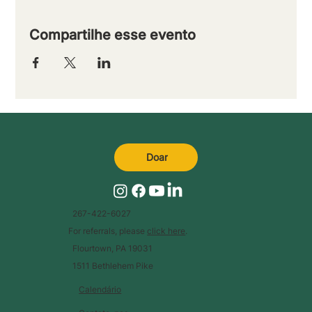
Compartilhe esse evento
Doar
267-422-6027
For referrals, please
click here
.
Flourtown, PA 19031
1511 Bethlehem Pike
Calendário