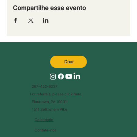
Compartilhe esse evento
Doar
267-422-6027
For referrals, please
click here
.
Flourtown, PA 19031
1511 Bethlehem Pike
Calendário
Contate-nos