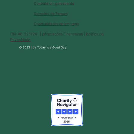
Contrate um palestrante
Glossário de Termos
Oportunidades de emprego
EIN: 46-3231241 |
Informações Financeiras
|
Política de
Privacidade
© 2023 |
by
Today is a Good Day