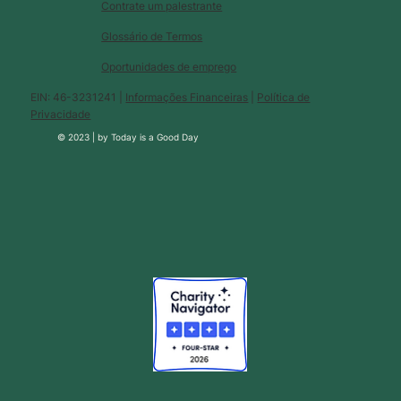
Contrate um palestrante
Glossário de Termos
Oportunidades de emprego
EIN: 46-3231241 |
Informações Financeiras
|
Política de
Privacidade
© 2023 |
by
Today is a Good Day