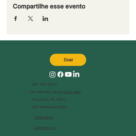
Compartilhe esse evento
Doar
267-422-6027
For referrals, please
click here
.
Flourtown, PA 19031
1511 Bethlehem Pike
Calendário
Contate-nos