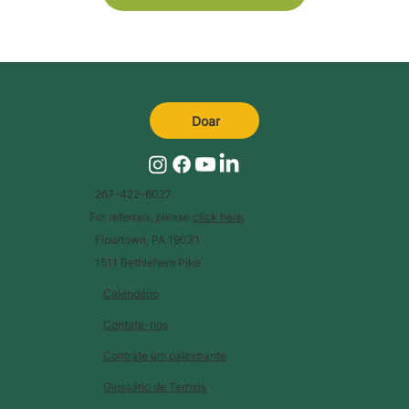
Doar
267-422-6027
For referrals, please
click here
.
Flourtown, PA 19031
1511 Bethlehem Pike
Calendário
Contate-nos
Contrate um palestrante
Glossário de Termos