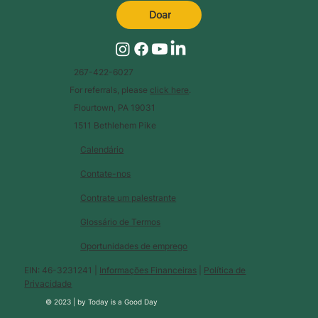
Doar
267-422-6027
For referrals, please
click here
.
Flourtown, PA 19031
1511 Bethlehem Pike
Calendário
Contate-nos
Contrate um palestrante
Glossário de Termos
Oportunidades de emprego
EIN: 46-3231241 |
Informações Financeiras
|
Política de
Privacidade
© 2023 |
by
Today is a Good Day