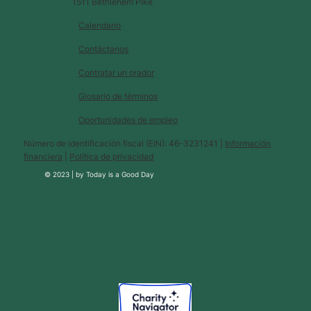
1511 Bethlehem Pike
Calendario
Contáctanos
Contratar un orador
Glosario de términos
Oportunidades de empleo
Número de identificación fiscal (EIN): 46-3231241 |
Información
financiera
|
Política de privacidad
© 2023 |
by
Today is a Good Day