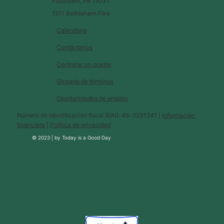
Flourtown, PA 19031
1511 Bethlehem Pike
Calendario
Contáctanos
Contratar un orador
Glosario de términos
Oportunidades de empleo
Número de identificación fiscal (EIN): 46-3231241 |
Información
financiera
|
Política de privacidad
© 2023 |
by
Today is a Good Day